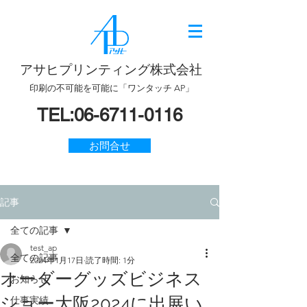
アサヒプリンティング株式会社
印刷の不可能を可能に「ワンタッチ AP」
TEL:
06-6711-0116
お問合せ
記事
全ての記事
test_ap
全ての記事
2024年1月17日
読了時間: 1分
オーダーグッズビジネス
お知らせ
ショー大阪2024に出展い
仕事実績