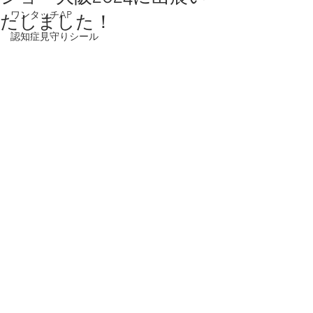
ワンタッチAP
たしました！
認知症見守りシール