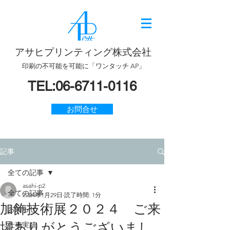
アサヒプリンティング株式会社
印刷の不可能を可能に「ワンタッチ AP」
TEL:
06-6711-0116
お問合せ
記事
全ての記事
asahi-p2
全ての記事
2024年1月29日
読了時間: 1分
加飾技術展２０２４ ご来
お知らせ
場ありがとうございまし
仕事実績